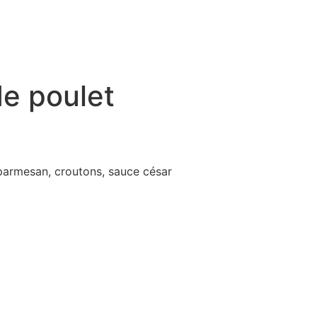
de poulet
parmesan, croutons, sauce césar